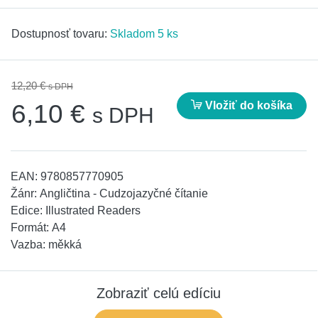
Dostupnosť tovaru:
Skladom 5 ks
12,20 €
s DPH
Vložiť do košíka
6,10 €
s DPH
EAN:
9780857770905
Žánr:
Angličtina - Cudzojazyčné čítanie
Edice:
Illustrated Readers
Formát:
A4
Vazba:
měkká
Zobraziť celú edíciu