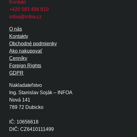
Kontakt
+420 583 456 810
infoa@infoa.cz
O nás
Kontakty
Obchodné podmienky
Ako nakupovať
Cenníky
Foreign Rights
GDPR
Nakladateľstvo
Ing. Stanislav Soják – INFOA
Nová 141
789 72 Dubicko
IČ: 10656618
DIČ: CZ6410111499