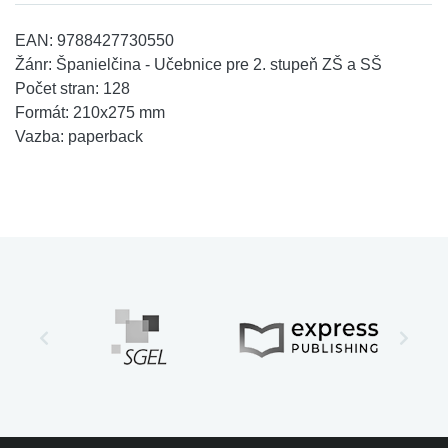
EAN:
9788427730550
Žánr:
Španielčina - Učebnice pre 2. stupeň ZŠ a SŠ
Počet stran:
128
Formát:
210x275 mm
Vazba:
paperback