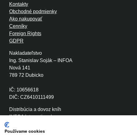
Kontakty
Obchodné podmienky
Ako nakupovať
Cenníky
Foreign Rights
GDPR
Nakladateľstvo
Ing. Stanislav Soják – INFOA
Nová 141
789 72 Dubicko
IČ: 10656618
DIČ: CZ6410111499
Distribúcia a dovoz kníh
INFOA International s.r.o.
Družstevní 280
789 72 Dubicko
Používame cookies