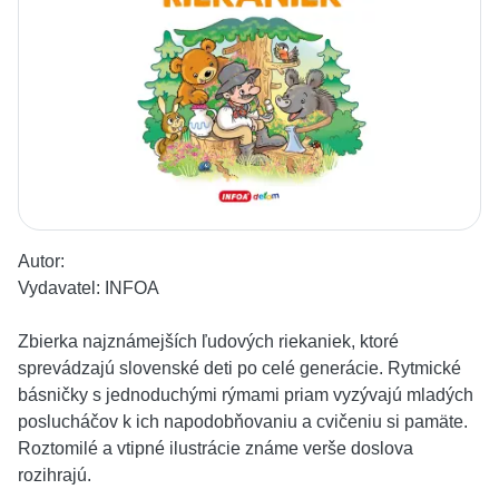
Autor:
Vydavatel:
INFOA
Zbierka najznámejších ľudových riekaniek, ktoré
sprevádzajú slovenské deti po celé generácie. Rytmické
básničky s jednoduchými rýmami priam vyzývajú mladých
poslucháčov k ich napodobňovaniu a cvičeniu si pamäte.
Roztomilé a vtipné ilustrácie známe verše doslova
rozihrajú.