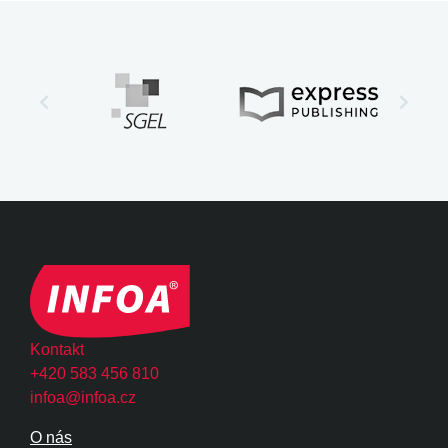
Kontakt
+420 583 456 810
infoa@infoa.cz
O nás