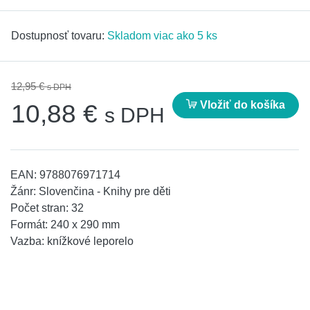
Dostupnosť tovaru:
Skladom viac ako 5 ks
12,95 €
s DPH
Vložiť do košíka
10,88 €
s DPH
EAN:
9788076971714
Žánr:
Slovenčina - Knihy pre děti
Počet stran:
32
Formát:
240 x 290 mm
Vazba:
knížkové leporelo