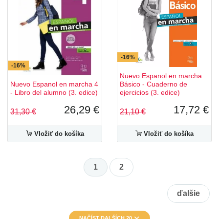
-16%
-16%
Nuevo Espanol en marcha
Nuevo Espanol en marcha 4
Básico - Cuaderno de
- Libro del alumno (3. edice)
ejercicios (3. edice)
26,29 €
17,72 €
31,30 €
21,10 €
Vložiť do košíka
Vložiť do košíka
1
2
ďalšie
NAČÍST DALŠÍCH 20