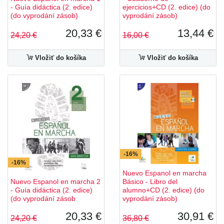
- Guía didáctica (2. edice)
ejercicios+CD (2. edice) (do
(do vyprodání zásob)
vyprodání zásob)
20,33 €
13,44 €
24,20 €
16,00 €
Vložiť do košíka
Vložiť do košíka
-16%
-16%
Nuevo Espanol en marcha
Nuevo Espanol en marcha 2
Básico - Libro del
- Guía didáctica (2. edice)
alumno+CD (2. edice) (do
(do vyprodání zásob
vyprodání zásob)
20,33 €
30,91 €
24,20 €
36,80 €