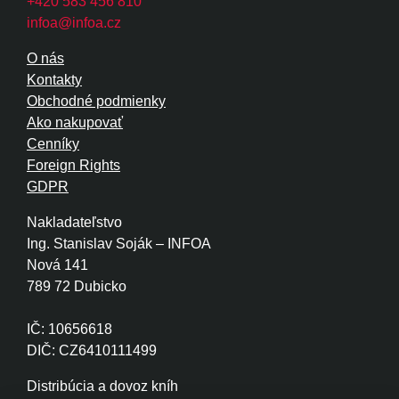
+420 583 456 810
infoa@infoa.cz
O nás
Kontakty
Obchodné podmienky
Ako nakupovať
Cenníky
Foreign Rights
GDPR
Nakladateľstvo
Ing. Stanislav Soják – INFOA
Nová 141
789 72 Dubicko
IČ: 10656618
DIČ: CZ6410111499
Distribúcia a dovoz kníh