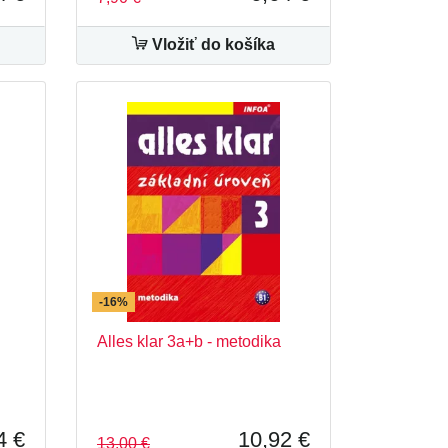
Vložiť do košíka
-16%
Alles klar 3a+b - metodika
4 €
10,92 €
13,00 €