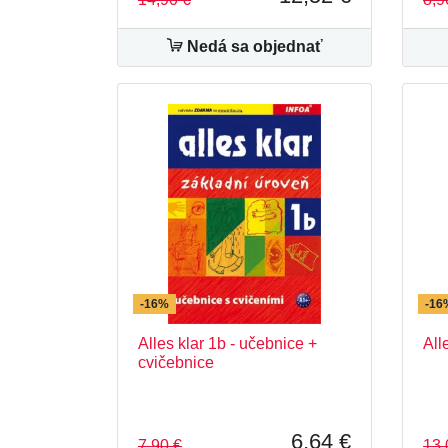
Nedá sa objednať
-16%
-16
Alles klar 1b - učebnice +
All
cvičebnice
6,64 €
7,90 €
13,