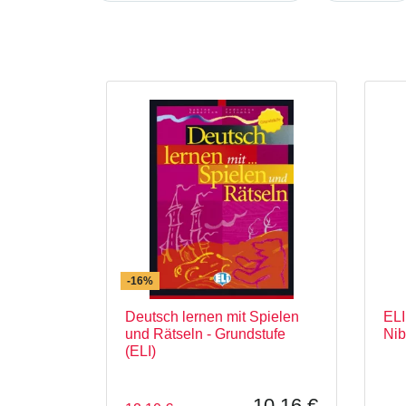
-16%
Deutsch lernen mit Spielen
ELI
und Rätseln - Grundstufe
Nib
(ELI)
10,16 €