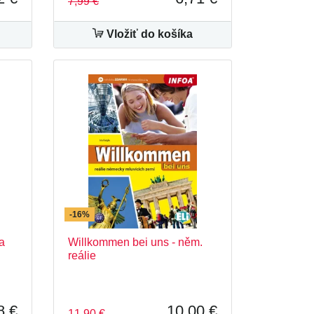
7,99 €
Vložiť do košíka
-16%
 a
Willkommen bei uns - něm.
reálie
8 €
10,00 €
11,90 €