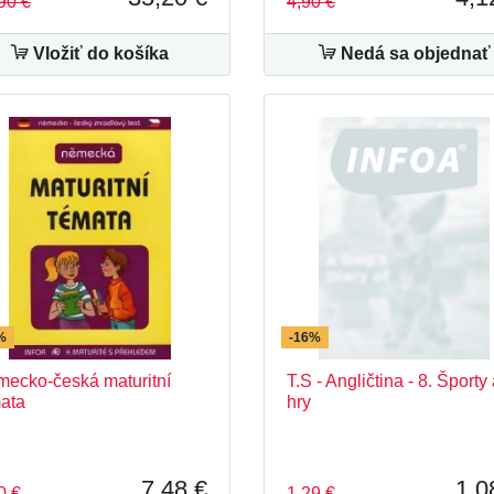
90 €
4,90 €
Vložiť do košíka
Nedá sa objednať
%
-16%
ecko-česká maturitní
T.S - Angličtina - 8. Športy
ata
hry
7,48 €
1,0
0 €
1,29 €