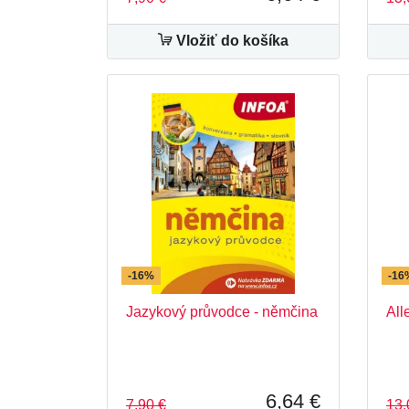
Vložiť do košíka
-16%
-16
Jazykový průvodce - němčina
All
6,64 €
7,90 €
13,