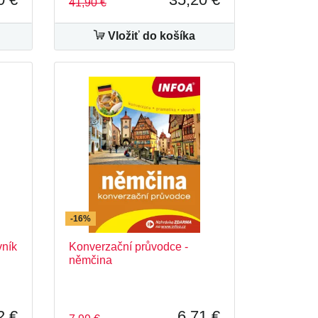
41,90 €
Vložiť do košíka
-16%
vník
Konverzační průvodce -
němčina
2 €
6,71 €