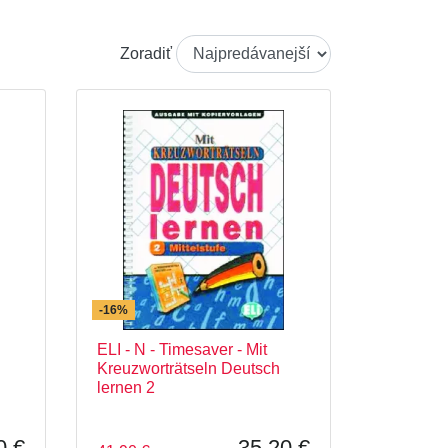
Zoradiť
-16%
ELI - N - Timesaver - Mit
Kreuzworträtseln Deutsch
lernen 2
0 €
35,20 €