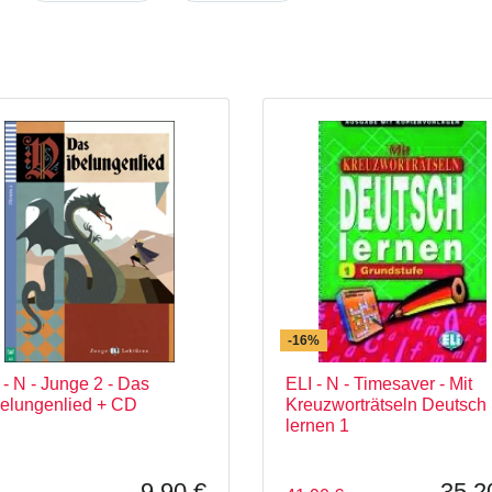
-16%
 - N - Junge 2 - Das
ELI - N - Timesaver - Mit
elungenlied + CD
Kreuzworträtseln Deutsch
lernen 1
9,90 €
35,2