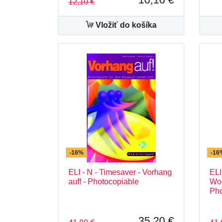
12,10 €
Vložiť do košíka
-16%
-16
ELI - N - Timesaver - Vorhang
ELI
auf! - Photocopiable
Wor
Pho
35,20 €