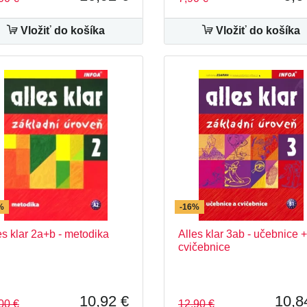
Vložiť do košíka
Vložiť do košíka
%
-16%
es klar 2a+b - metodika
Alles klar 3ab - učebnice +
cvičebnice
10,92 €
10,8
00 €
12,90 €