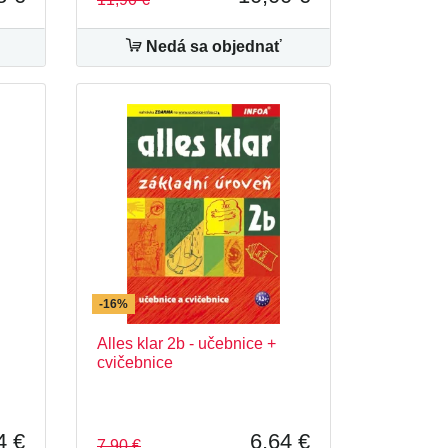
Nedá sa objednať
-16%
Alles klar 2b - učebnice +
cvičebnice
4 €
6,64 €
7,90 €