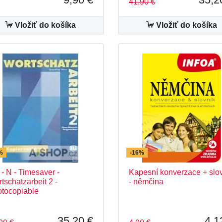
41,90 €
Vložiť do košíka
Vložiť do košíka
%
-16%
 - N - Timesaver -
Kapesní konverzace + slo
tschatzarbeit 2 -
- němčina
tocopiable
35,20 €
4,1