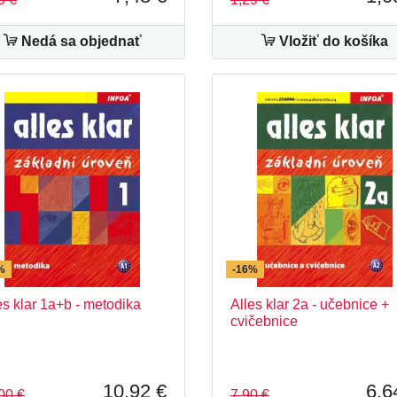
Nedá sa objednať
Vložiť do košíka
%
-16%
es klar 1a+b - metodika
Alles klar 2a - učebnice +
cvičebnice
10,92 €
6,6
00 €
7,90 €