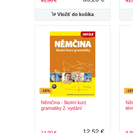
41,90 €
41,
Vložiť do košíka
-16%
-16
Němčina - školní kurz
Něm
gramatiky 2. vydání
tém
12,52 €
14,90 €
8,9