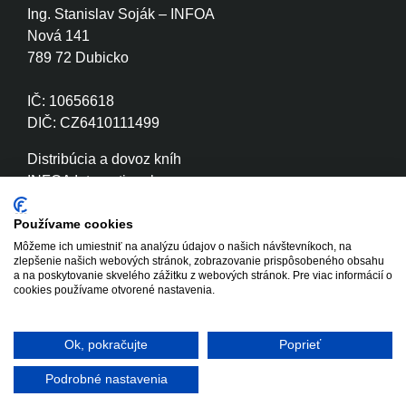
Ing. Stanislav Soják – INFOA
Nová 141
789 72 Dubicko
IČ: 10656618
DIČ: CZ6410111499
Distribúcia a dovoz kníh
INFOA International s.r.o.
Družstevní 280
789 72 Dubicko
Používame cookies
Môžeme ich umiestniť na analýzu údajov o našich návštevníkoch, na
zlepšenie našich webových stránok, zobrazovanie prispôsobeného obsahu
IČ: 26870886
a na poskytovanie skvelého zážitku z webových stránok. Pre viac informácií o
DIČ: CZ26870886
cookies používame otvorené nastavenia.
Ok, pokračujte
Poprieť
Copyright © 2020 - 2026 INFOA
Tvorba www stránok
International s.r.o.
Winternet
Podrobné nastavenia