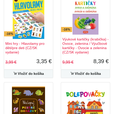
-16%
-16%
Výukové kartičky (krabička) -
Mini hry - Hlavolamy pro
Ovoce, zelenina / Výučbové
děti/pre deti (CZ/SK
kartičky - Ovocie a zelenina
vydanie)
(CZ/SK vydanie)
3,35 €
8,39 €
3,99 €
9,99 €
Vložiť do košíka
Vložiť do košíka