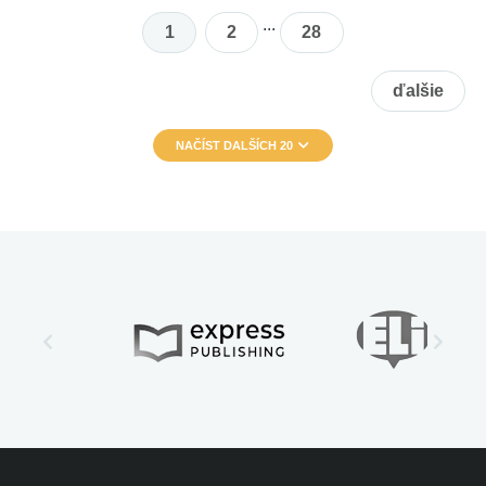
...
1
2
28
ďalšie
NAČÍST DALŠÍCH 20