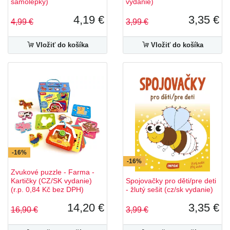
samolepky)
vydanie)
4,19 €
3,35 €
4,99 €
3,99 €
Vložiť do košíka
Vložiť do košíka
-16%
-16%
Zvukové puzzle - Farma -
Kartičky (CZ/SK vydanie)
Spojovačky pro děti/pre deti
(r.p. 0,84 Kč bez DPH)
- žlutý sešit (cz/sk vydanie)
14,20 €
3,35 €
16,90 €
3,99 €