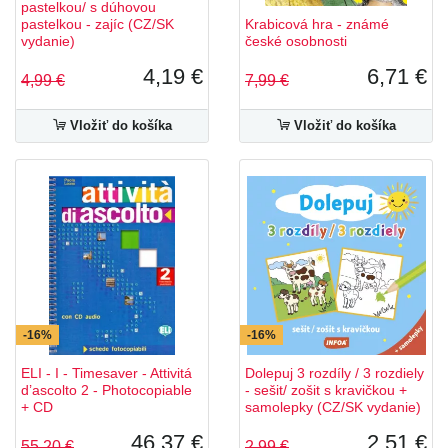
pastelkou/ s dúhovou
pastelkou - zajíc (CZ/SK
Krabicová hra - známé
vydanie)
české osobnosti
4,19 €
6,71 €
4,99 €
7,99 €
Vložiť do košíka
Vložiť do košíka
-16%
-16%
ELI - I - Timesaver - Attivitá
Dolepuj 3 rozdíly / 3 rozdiely
d’ascolto 2 - Photocopiable
- sešit/ zošit s kravičkou +
+ CD
samolepky (CZ/SK vydanie)
46,37 €
2,51 €
55,20 €
2,99 €