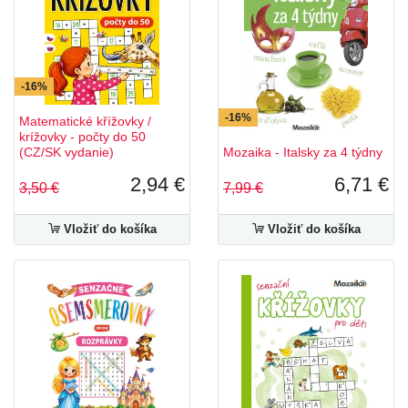
-16%
-16%
Matematické křížovky /
krížovky - počty do 50
(CZ/SK vydanie)
Mozaika - Italsky za 4 týdny
2,94 €
6,71 €
3,50 €
7,99 €
Vložiť do košíka
Vložiť do košíka