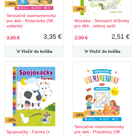
-16%
-16%
Senzačné osemsmerovky
pre deti - Rozprávky (SK
Mozaika - Senzační křížovky
vydanie)
pro děti - zelený sešit
3,35 €
2,51 €
3,99 €
2,99 €
Vložiť do košíka
Vložiť do košíka
-16%
-16%
Senzačné osemsmerovky
Spojovačky - Farma (+
pre deti - Prázdniny (SK