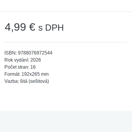
4,99 €
s DPH
ISBN:
9788076972544
Rok vydání:
2026
Počet stran:
16
Formát:
192x265 mm
Vazba:
šitá (sešitová)