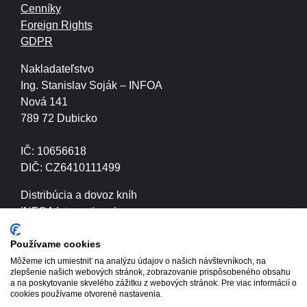
Cenníky
Foreign Rights
GDPR
Nakladateľstvo
Ing. Stanislav Soják – INFOA
Nová 141
789 72 Dubicko
IČ: 10656618
DIČ: CZ6410111499
Distribúcia a dovoz kníh
INFOA International s.r.o.
Družstevní 280
789 72 Dubicko
Používame cookies
Môžeme ich umiestniť na analýzu údajov o našich návštevníkoch, na
zlepšenie našich webových stránok, zobrazovanie prispôsobeného obsahu
IČ: 26870886
a na poskytovanie skvelého zážitku z webových stránok. Pre viac informácií o
DIČ: CZ26870886
cookies používame otvorené nastavenia.