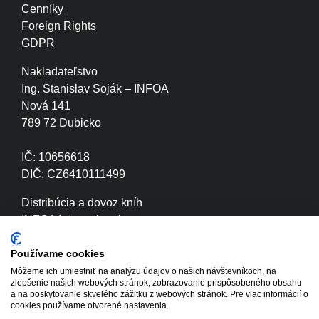
Cenníky
Foreign Rights
GDPR
Nakladateľstvo
Ing. Stanislav Soják – INFOA
Nová 141
789 72 Dubicko
IČ: 10656618
DIČ: CZ6410111499
Distribúcia a dovoz kníh
INFOA International s.r.o.
Družstevní 280
789 72 Dubicko
Používame cookies
Môžeme ich umiestniť na analýzu údajov o našich návštevníkoch, na
zlepšenie našich webových stránok, zobrazovanie prispôsobeného obsahu
IČ: 26870886
a na poskytovanie skvelého zážitku z webových stránok. Pre viac informácií o
DIČ: CZ26870886
cookies používame otvorené nastavenia.