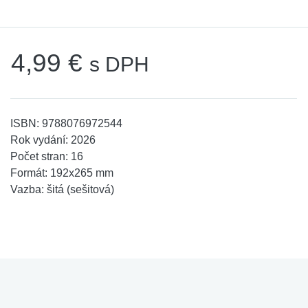
4,99 €
s DPH
ISBN:
9788076972544
Rok vydání:
2026
Počet stran:
16
Formát:
192x265 mm
Vazba:
šitá (sešitová)