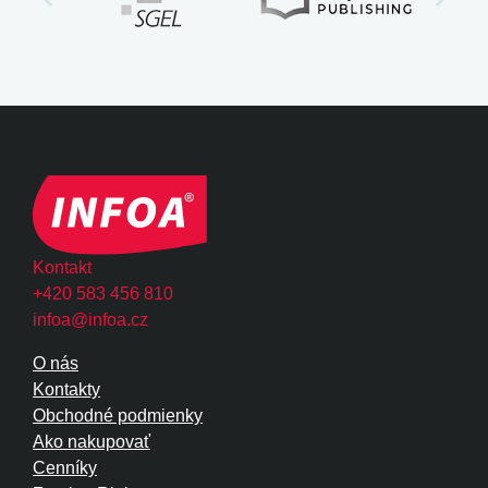
Kontakt
+420 583 456 810
infoa@infoa.cz
O nás
Kontakty
Obchodné podmienky
Ako nakupovať
Cenníky