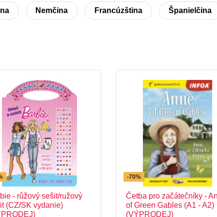
ina
Nemčina
Francúzština
Španielčina
%
-70%
bie - růžový sešit/ružový
Četba pro začátečníky - A
it (CZ/SK vydanie)
of Green Gables (A1 - A2)
ÝPRODEJ)
(VÝPRODEJ)