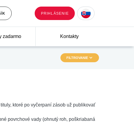
ŠÍK
PRIHLÁSENIE
y zadarmo
Kontakty
FILTROVANIE
uly, ktoré po vyčerpaní zásob už publikovať
é povrchové vady (ohnutý roh, poškriabaná