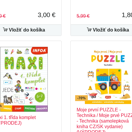
3,00 €
1,8
9 €
5,99 €
Vložiť do košíka
Vložiť do košíka
-70%
%
Moje první PUZZLE -
Technika / Moje prvé PU
i 1. třída komplet
- Technika (samolepková
ÝPRODEJ)
kniha CZ/SK vydanie)