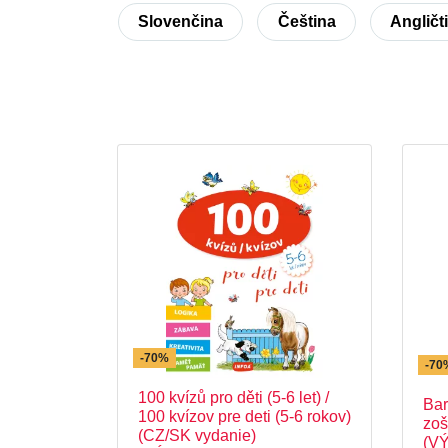
Slovenčina
Čeština
Angličt
-70%
-70
100 kvízů pro děti (5-6 let) /
Bar
100 kvízov pre deti (5-6 rokov)
zoš
(CZ/SK vydanie)
(V