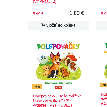
(VÝPRODEJ)
1,80 €
5,99 €
5,9
Vložiť do košíka
-70
-70%
Dol
Dolepovačky - Naše zvířátka /
svě
Naše zvieratká (CZ/SK
(CZ
vydanie) (VÝPRODEJ)