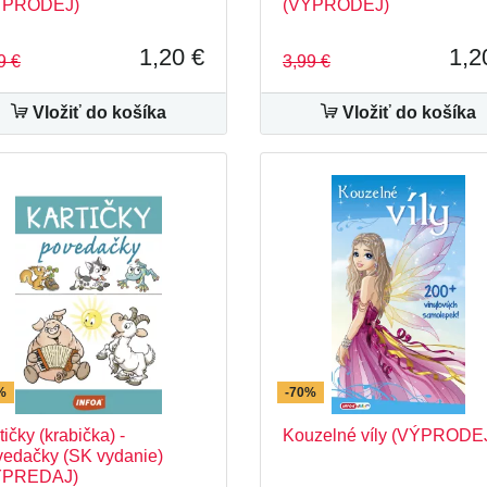
ÝPRODEJ)
(VÝPRODEJ)
1,20 €
1,2
9 €
3,99 €
Vložiť do košíka
Vložiť do košíka
%
-70%
tičky (krabička) -
Kouzelné víly (VÝPRODE
edačky (SK vydanie)
ÝPREDAJ)