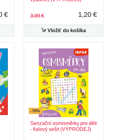
0 €
1,20 €
3,99 €
Vložiť do košíka
-70%
Senzační osmisměrky pro děti
- fialový sešit (VÝPRODEJ)