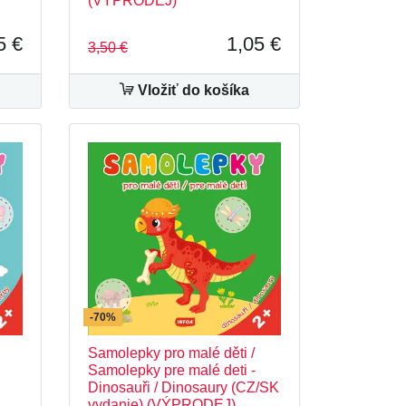
(VÝPRODEJ)
5 €
1,05 €
3,50 €
Vložiť do košíka
-70%
Samolepky pro malé děti /
Samolepky pre malé deti -
Dinosauři / Dinosaury (CZ/SK
vydanie) (VÝPRODEJ)