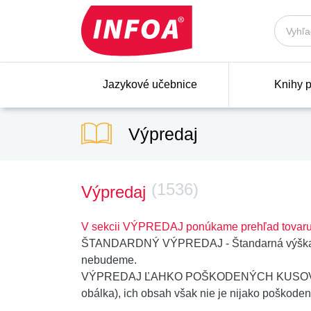
Jazykové učebnice
Knihy p
Výpredaj
(1536)
Výpredaj
V sekcii VÝPREDAJ ponúkame prehľad tovaru
ŠTANDARDNÝ VÝPREDAJ - Štandarná výška zľavy 
nebudeme.
VÝPREDAJ ĽAHKO POŠKODENÝCH KUSOV - Nájdet
obálka), ich obsah však nie je nijako poškoden