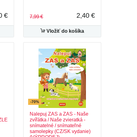
0 €
2,40 €
7,99 €
Vložiť do košíka
-70%
Nalepuj ZAS a ZAS - Naše
ZZLE
zvířátka / Naše zvieratká -
snímatelné / snímateľné
samolepky (CZ/SK vydanie)