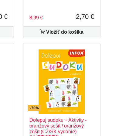
0 €
2,70 €
8,99 €
Vložiť do košíka
-70%
Dolepuj sudoku + Aktivity -
oranžový sešit / oranžový
zošit (CZ/SK vydanie)