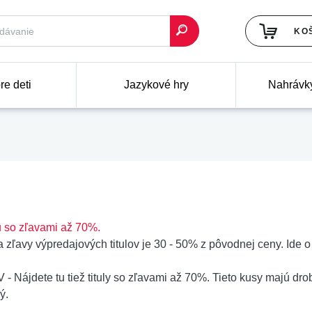
KO
re deti
Jazykové hry
Nahrávk
 so zľavami až 70%.
výpredajových titulov je 30 - 50% z pôvodnej ceny. Ide o tit
e tu tiež tituly so zľavami až 70%. Tieto kusy majú drobn
ý.