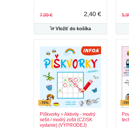
2,40 €
7,99 €
5,9
Vložiť do košíka
-70%
-70
Piškvorky + Aktivity - modrý
Pov
sešit / modrý zošit (CZ/SK
te
vydanie) (VÝPRODEJ)