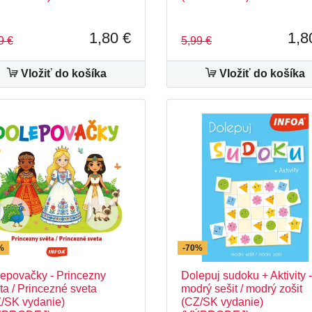
1,80 €
1,8
9 €
5,99 €
Vložiť do košíka
Vložiť do košíka
%
-70%
epovačky - Princezny
Dolepuj sudoku + Aktivity -
ta / Princezné sveta
modrý sešit / modrý zošit
/SK vydanie)
(CZ/SK vydanie)