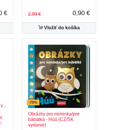
0 €
0,90 €
2,99 €
Vložiť do košíka
-70%
Y -
m
Obrázky pro miminka/pre
 s
bábätká - Húú (CZ/SK
)
vydanie)