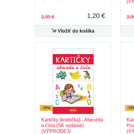
(V
1,20 €
3,99 €
3,9
Vložiť do košíka
-70%
-70
Kartičky (krabička) - Abeceda
Kar
a čísla (SK vydanie)
Pov
(VÝPRODEJ)
(V