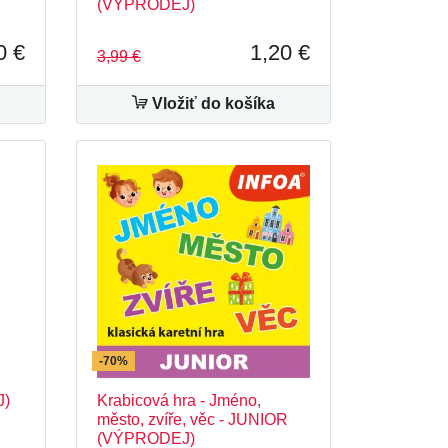
(VÝPRODEJ)
0 €
1,20 €
3,99 €
Vložiť do košíka
-70%
J)
Krabicová hra - Jméno,
město, zvíře, věc - JUNIOR
(VÝPRODEJ)