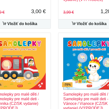
3,00 €
1,2
9 €
3,99 €
Vložiť do košíka
Vložiť do košíka
%
-70%
olepky pro malé děti /
Samolepky pro malé děti /
olepky pre malé deti -
Samolepky pre malé deti -
hnika (CZ/SK vydanie)
Vánoce / Vianoce (CZ/SK
ÝPRODEJ)
vydanie) (VÝPRODEJ)