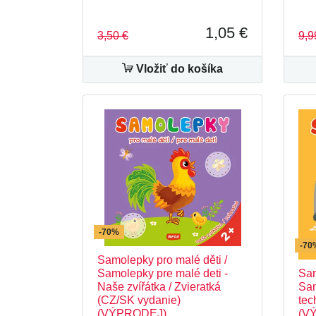
1,05 €
3,50 €
9,9
Vložiť do košíka
-70%
-70
Samolepky pro malé děti /
Samolepky pre malé deti -
Sam
Naše zvířátka / Zvieratká
Sam
(CZ/SK vydanie)
tec
(VÝPRODEJ)
(V