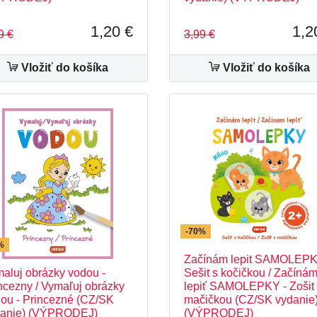
1,20 €
1,2
9 €
3,99 €
Vložiť do košíka
Vložiť do košíka
-70%
%
Začínám lepit SAMOLEPK
aluj obrázky vodou -
Sešit s kočičkou / Začíná
ncezny / Vymaľuj obrázky
lepiť SAMOLEPKY - Zošit
ou - Princezné (CZ/SK
mačičkou (CZ/SK vydanie
danie) (VÝPRODEJ)
(VÝPRODEJ)