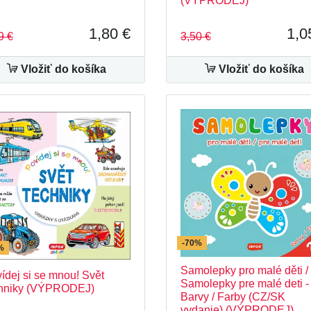
(VÝPRODEJ)
1,80 €
1,0
9 €
3,50 €
Vložiť do košíka
Vložiť do košíka
-70%
%
Samolepky pro malé děti /
ídej si se mnou! Svět
Samolepky pre malé deti -
chniky (VÝPRODEJ)
Barvy / Farby (CZ/SK
vydanie) (VÝPRODEJ)