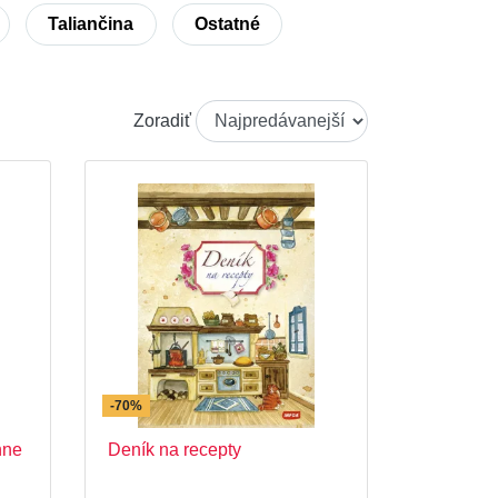
Taliančina
Ostatné
Zoradiť
-70%
nne
Deník na recepty