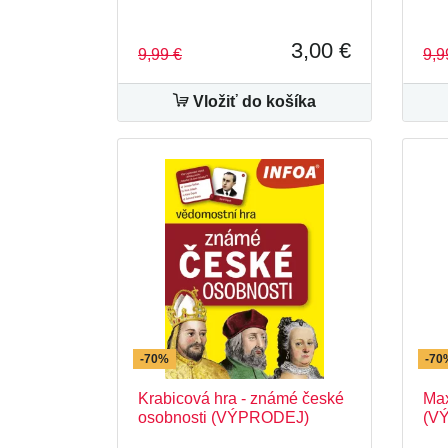
3,00 €
9,99 €
9,9
Vložiť do košíka
-70%
-70
Krabicová hra - známé české
Max
osobnosti (VÝPRODEJ)
(V