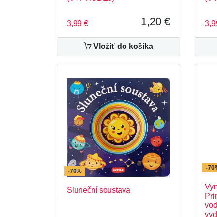
1,20 €
3,99 €
3,9
Vložiť do košíka
-70
-70%
Vym
Sluneční soustava
Pri
vod
vy