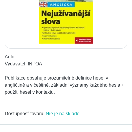
Autor:
Vydavatel:
INFOA
Publikace obsahuje srozumitelné definice hesel v
angličtině a v češtině, základní významy každého hesla +
použítí hesel v kontextu.
Dostupnosť tovaru:
Nie je na sklade