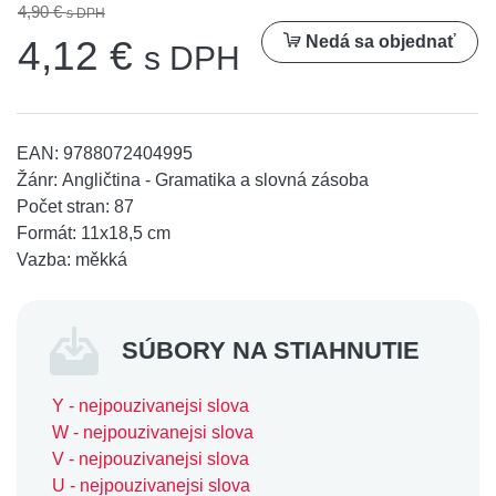
4,90 €
s DPH
Nedá sa objednať
4,12 €
s DPH
EAN:
9788072404995
Žánr:
Angličtina - Gramatika a slovná zásoba
Počet stran:
87
Formát:
11x18,5 cm
Vazba:
měkká
SÚBORY NA STIAHNUTIE
Y - nejpouzivanejsi slova
W - nejpouzivanejsi slova
V - nejpouzivanejsi slova
U - nejpouzivanejsi slova