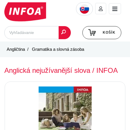
KOŠÍK
Angličtina
Gramatika a slovná zásoba
Anglická nejužívanější slova / INFOA