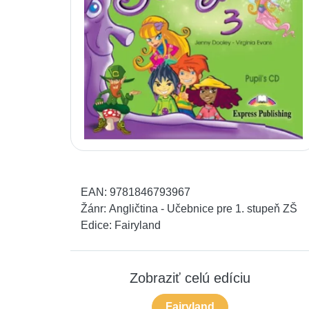
EAN:
9781846793967
Žánr:
Angličtina - Učebnice pre 1. stupeň ZŠ
Edice:
Fairyland
Zobraziť celú edíciu
Fairyland