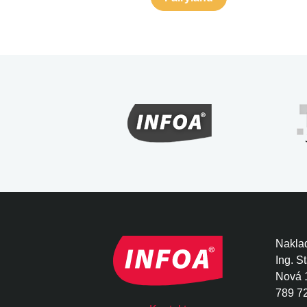
Naklad
Ing. S
Nová 
789 7