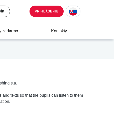
ŠÍK
PRIHLÁSENIE
y zadarmo
Kontakty
shing s.a.
and texts so that the pupils can listen to them
ation.