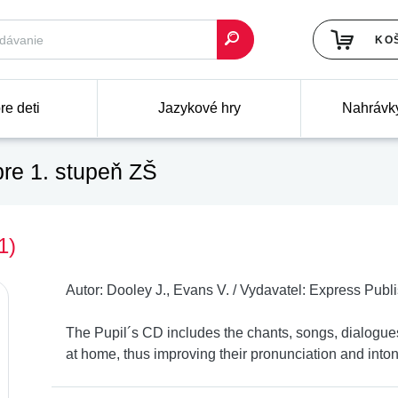
KO
re deti
Jazykové hry
Nahrávk
re 1. stupeň ZŠ
1)
Autor:
Dooley J., Evans V.
/
Vydavatel:
Express Publi
The Pupil´s CD includes the chants, songs, dialogues 
at home, thus improving their pronunciation and inton