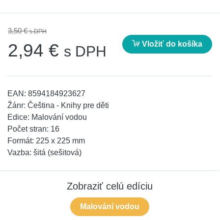
3,50 €
s DPH
Vložiť do košíka
2,94 €
s DPH
EAN:
8594184923627
Žánr:
Čeština - Knihy pre děti
Edice:
Malování vodou
Počet stran:
16
Formát:
225 x 225 mm
Vazba:
šitá (sešitová)
Zobraziť celú edíciu
Malování vodou