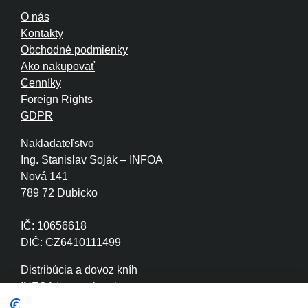
O nás
Kontakty
Obchodné podmienky
Ako nakupovať
Cenníky
Foreign Rights
GDPR
Nakladateľstvo
Ing. Stanislav Soják – INFOA
Nová 141
789 72 Dubicko
IČ: 10656618
DIČ: CZ6410111499
Distribúcia a dovoz kníh
INFOA International s.r.o.
Družstevní 280