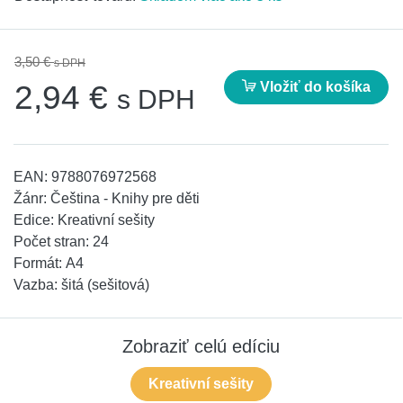
3,50 €
s DPH
Vložiť do košíka
2,94 €
s DPH
EAN:
9788076972568
Žánr:
Čeština - Knihy pre děti
Edice:
Kreativní sešity
Počet stran:
24
Formát:
A4
Vazba:
šitá (sešitová)
Zobraziť celú edíciu
Kreativní sešity