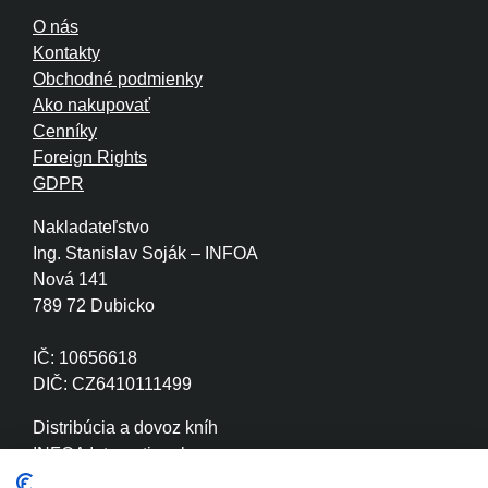
O nás
Kontakty
Obchodné podmienky
Ako nakupovať
Cenníky
Foreign Rights
GDPR
Nakladateľstvo
Ing. Stanislav Soják – INFOA
Nová 141
789 72 Dubicko
IČ: 10656618
DIČ: CZ6410111499
Distribúcia a dovoz kníh
INFOA International s.r.o.
Družstevní 280