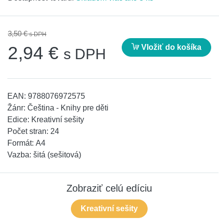
3,50 €
s DPH
Vložiť do košíka
2,94 €
s DPH
EAN:
9788076972575
Žánr:
Čeština - Knihy pre děti
Edice:
Kreativní sešity
Počet stran:
24
Formát:
A4
Vazba:
šitá (sešitová)
Zobraziť celú edíciu
Kreativní sešity