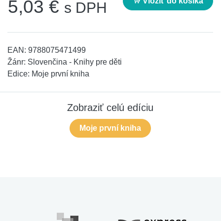
Vložiť do košíka
5,03 €
s DPH
EAN:
9788075471499
Žánr:
Slovenčina - Knihy pre děti
Edice:
Moje první kniha
Zobraziť celú edíciu
Moje první kniha