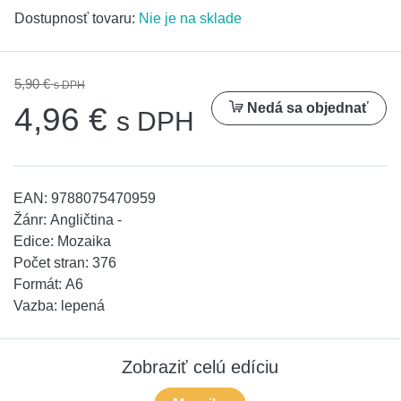
Dostupnosť tovaru:
Nie je na sklade
5,90 €
s DPH
Nedá sa objednať
4,96 €
s DPH
EAN:
9788075470959
Žánr:
Angličtina -
Edice:
Mozaika
Počet stran:
376
Formát:
A6
Vazba:
lepená
Zobraziť celú edíciu