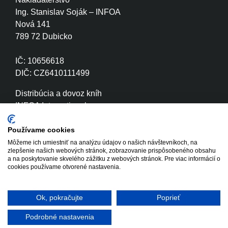
Ing. Stanislav Soják – INFOA
Nová 141
789 72 Dubicko
IČ: 10656618
DIČ: CZ6410111499
Distribúcia a dovoz kníh
INFOA International s.r.o.
Družstevní 280
789 72 Dubicko
Používame cookies
Môžeme ich umiestniť na analýzu údajov o našich návštevníkoch, na
zlepšenie našich webových stránok, zobrazovanie prispôsobeného obsahu
IČ: 26870886
a na poskytovanie skvelého zážitku z webových stránok. Pre viac informácií o
DIČ: CZ26870886
cookies používame otvorené nastavenia.
Ok, pokračujte
Poprieť
Copyright © 2020 - 2026 INFOA
Tvorba www stránok
International s.r.o.
Winternet
Podrobné nastavenia