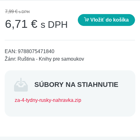
7,99 €
s DPH
Vložiť do košíka
6,71 €
s DPH
EAN:
9788075471840
Žánr:
Ruština - Knihy pre samoukov
SÚBORY NA STIAHNUTIE
za-4-tydny-rusky-nahravka.zip