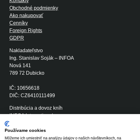
Kontakty
Obchodné podmienky
Ako nakupovať
Cenníky
Foreign Rights
GDPR
Nakladateľstvo
Ing. Stanislav Soják – INFOA
Nová 141
789 72 Dubicko
IČ: 10656618
DIČ: CZ6410111499
Distribúcia a dovoz kníh
INFOA International s.r.o.
Družstevní 280
789 72 Dubicko
Používame cookies
Môžeme ich umiestniť na analýzu údajov o našich návštevníkoch, na