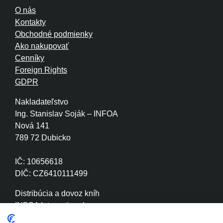
O nás
Kontakty
Obchodné podmienky
Ako nakupovať
Cenníky
Foreign Rights
GDPR
Nakladateľstvo
Ing. Stanislav Soják – INFOA
Nová 141
789 72 Dubicko
IČ: 10656618
DIČ: CZ6410111499
Distribúcia a dovoz kníh
INFOA International s.r.o.
Družstevní 280