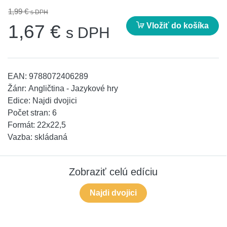
1,99 €
s DPH
Vložiť do košíka
1,67 €
s DPH
EAN:
9788072406289
Žánr:
Angličtina - Jazykové hry
Edice:
Najdi dvojici
Počet stran:
6
Formát:
22x22,5
Vazba:
skládaná
Zobraziť celú edíciu
Najdi dvojici