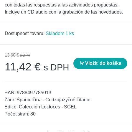
con todas las respuestas a las actividades propuestas.
Incluye un CD audio con la grabación de las novedades.
Dostupnosť tovaru:
Skladom 1 ks
13,60 €
s DPH
Vložiť do košíka
11,42 €
s DPH
EAN:
9788497785013
Žánr:
Španielčina - Cudzojazyčné čítanie
Edice:
Colección Lector.es - SGEL
Počet stran:
80