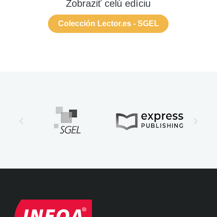
Zobraziť celú edíciu
Colección Lector.es - SGEL