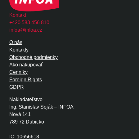
Kontakt
+420 583 456 810
infoa@infoa.cz
O nás
Kontakty
Obchodné podmienky
Ako nakupovať
Cenníky
Foreign Rights
GDPR
Nakladateľstvo
Ing. Stanislav Soják – INFOA
Nová 141
789 72 Dubicko
IČ: 10656618