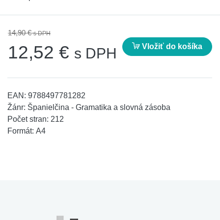
14,90 €
s DPH
Vložiť do košíka
12,52 €
s DPH
EAN:
9788497781282
Žánr:
Španielčina - Gramatika a slovná zásoba
Počet stran:
212
Formát:
A4