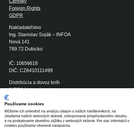
Cenníky
Foreign Rights
GDPR
Nakladateľstvo
Ing. Stanislav Soják – INFOA
Nová 141
789 72 Dubicko
IČ: 10656618
DIČ: CZ6410111499
Distribúcia a dovoz kníh
INFOA International s.r.o.
Družstevní 280
789 72 Dubicko
Používame cookies
Môžeme ich umiestniť na analýzu údajov o našich návštevníkoch, na
zlepšenie našich webových stránok, zobrazovanie prispôsobeného obsahu
IČ: 26870886
a na poskytovanie skvelého zážitku z webových stránok. Pre viac informácií o
DIČ: CZ26870886
cookies používame otvorené nastavenia.