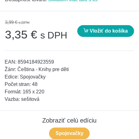
3,99 €
s DPH
Vložiť do košíka
3,35 €
s DPH
EAN:
8594184923559
Žánr:
Čeština - Knihy pre děti
Edice:
Spojovačky
Počet stran:
48
Formát:
165 x 220
Vazba:
sešitová
Zobraziť celú edíciu
Spojovačky