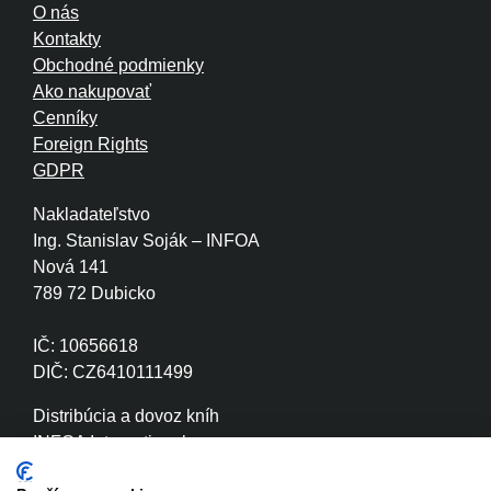
O nás
Kontakty
Obchodné podmienky
Ako nakupovať
Cenníky
Foreign Rights
GDPR
Nakladateľstvo
Ing. Stanislav Soják – INFOA
Nová 141
789 72 Dubicko
IČ: 10656618
DIČ: CZ6410111499
Distribúcia a dovoz kníh
INFOA International s.r.o.
Družstevní 280