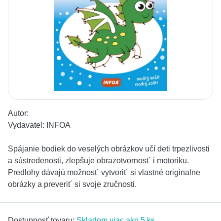
Autor:
Vydavatel:
INFOA
Spájanie bodiek do veselých obrázkov učí deti trpezlivosti
a sústredenosti, zlepšuje obrazotvornost´ i motoriku.
Predlohy dávajú možnost´ vytvorit´ si vlastné originalne
obrázky a preverit´ si svoje zručnosti.
Dostupnosť tovaru:
Skladom viac ako 5 ks