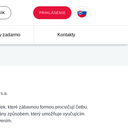
ŠÍK
PRIHLÁSENIE
y zadarmo
Kontakty
s.a.
ek, které zábavnou formou procvičují četbu.
psány způsobem, který umožňuje vyučujícím
vením.