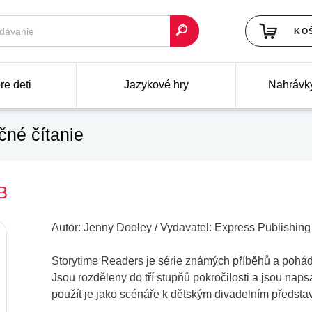
KO
re deti
Jazykové hry
Nahrávk
né čítanie
B
Autor:
Jenny Dooley
/
Vydavatel:
Express Publishing 
Storytime Readers je série známých příběhů a pohád
Jsou rozděleny do tří stupňů pokročilosti a jsou na
použít je jako scénáře k dětským divadelním předsta