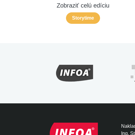
Zobraziť celú edíciu
Storytime
Naklad
Ing. S