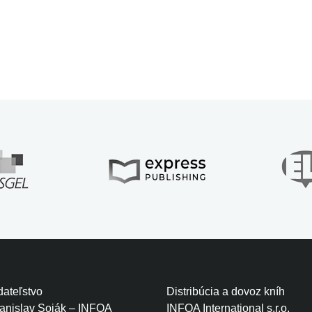
ateľstvo
Distribúcia a dovoz kníh
tanislav Soják – INFOA
INFOA International s.r.o.