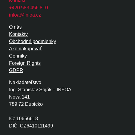
Kontakt
+420 583 456 810
infoa@infoa.cz
O nás
Kontakty
Obchodné podmienky
Ako nakupovať
Cenníky
Foreign Rights
GDPR
Nakladateľstvo
Ing. Stanislav Soják – INFOA
Nová 141
789 72 Dubicko
IČ: 10656618
DIČ: CZ6410111499