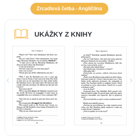
Zrcadlová četba - Angličtina
UKÁŽKY Z KNIHY