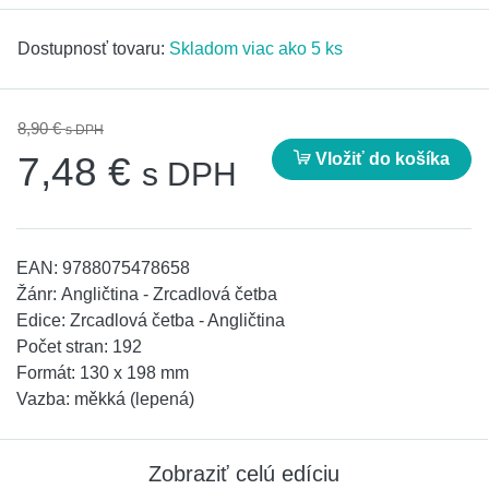
Dostupnosť tovaru:
Skladom viac ako 5 ks
8,90 €
s DPH
Vložiť do košíka
7,48 €
s DPH
EAN:
9788075478658
Žánr:
Angličtina - Zrcadlová četba
Edice:
Zrcadlová četba - Angličtina
Počet stran:
192
Formát:
130 x 198 mm
Vazba:
měkká (lepená)
Zobraziť celú edíciu