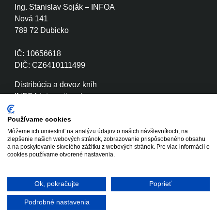
Ing. Stanislav Soják – INFOA
Nová 141
789 72 Dubicko
IČ: 10656618
DIČ: CZ6410111499
Distribúcia a dovoz kníh
INFOA International s.r.o.
Družstevní 280
789 72 Dubicko
Používame cookies
Môžeme ich umiestniť na analýzu údajov o našich návštevníkoch, na
zlepšenie našich webových stránok, zobrazovanie prispôsobeného obsahu
IČ: 26870886
a na poskytovanie skvelého zážitku z webových stránok. Pre viac informácií o
DIČ: CZ26870886
cookies používame otvorené nastavenia.
Ok, pokračujte
Poprieť
Copyright © 2020 - 2026 INFOA
Tvorba www stránok
International s.r.o.
Winternet
Podrobné nastavenia