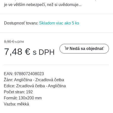
je ve větším nebezpečí, než si uvědomuje...
Dostupnosť tovaru:
Skladom viac ako 5 ks
8,90 €
s DPH
Nedá sa objednať
7,48 €
s DPH
EAN:
9788072408023
Žánr:
Angličtina - Zrcadlová četba
Edice:
Zrcadlová četba - Angličtina
Počet stran:
192
Formát:
130x200 mm
Vazba:
měkká