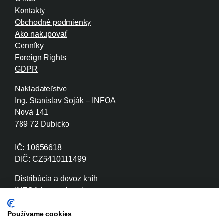
Kontakty
Obchodné podmienky
Ako nakupovať
Cenníky
Foreign Rights
GDPR
Nakladateľstvo
Ing. Stanislav Soják – INFOA
Nová 141
789 72 Dubicko
IČ: 10656618
DIČ: CZ6410111499
Distribúcia a dovoz kníh
INFOA International s.r.o.
Družstevní 280
789 72 Dubicko
Používame cookies