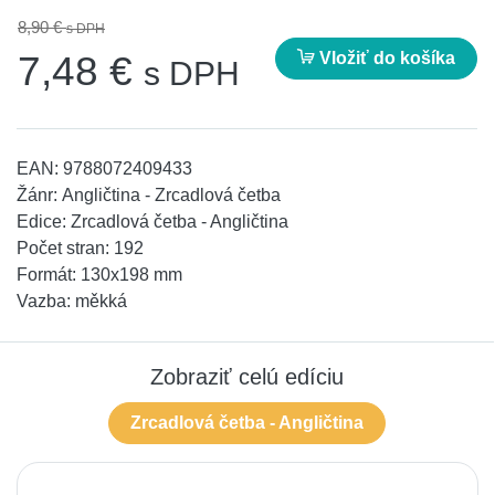
8,90 €
s DPH
Vložiť do košíka
7,48 €
s DPH
EAN:
9788072409433
Žánr:
Angličtina - Zrcadlová četba
Edice:
Zrcadlová četba - Angličtina
Počet stran:
192
Formát:
130x198 mm
Vazba:
měkká
Zobraziť celú edíciu
Zrcadlová četba - Angličtina