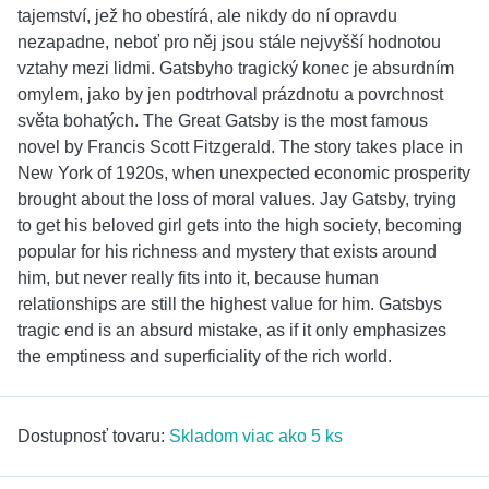
tajemství, jež ho obestírá, ale nikdy do ní opravdu
nezapadne, neboť pro něj jsou stále nejvyšší hodnotou
vztahy mezi lidmi. Gatsbyho tragický konec je absurdním
omylem, jako by jen podtrhoval prázdnotu a povrchnost
světa bohatých. The Great Gatsby is the most famous
novel by Francis Scott Fitzgerald. The story takes place in
New York of 1920s, when unexpected economic prosperity
brought about the loss of moral values. Jay Gatsby, trying
to get his beloved girl gets into the high society, becoming
popular for his richness and mystery that exists around
him, but never really fits into it, because human
relationships are still the highest value for him. Gatsbys
tragic end is an absurd mistake, as if it only emphasizes
the emptiness and superficiality of the rich world.
Dostupnosť tovaru:
Skladom viac ako 5 ks