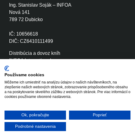
Ing. Stanislav Soják – INFOA
Nová 141
789 72 Dubicko
IČ: 10656618
DIČ: CZ6410111499
Distribúcia a dovoz kníh
INFOA International s.r.o.
Družstevní 280
789 72 Dubicko
Používame cookies
Môžeme ich umiestniť na analýzu údajov o našich návštevníkoch, na
zlepšenie našich webových stránok, zobrazovanie prispôsobeného obsahu
IČ: 26870886
a na poskytovanie skvelého zážitku z webových stránok. Pre viac informácií o
DIČ: CZ26870886
cookies používame otvorené nastavenia.
Ok, pokračujte
Poprieť
Copyright © 2020 - 2026 INFOA
Tvorba www stránok
International s.r.o.
Winternet
Podrobné nastavenia