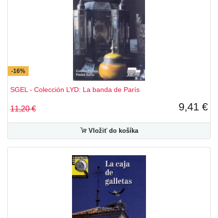
En directo
Español en marcha
Impresiones
Innovations
Nuevo Avance
Nuevo Espanol 2000
-16%
SGEL - Colección LYD: La banda de París
Nuevo Español en Marcha
Objetivo DELE
9,41 €
11,20 €
Pasacalle
Practica tu espanol
Vložiť do košíka
Superdrago
Vitamina