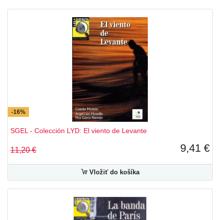
Andar.es
Aprende
Colección AEC - SGEL
Colección Fácil Lectura - SGEL
Colección Juvenil.es - SGEL
Colección Lector.es - SGEL
-16%
Colección LYD - SGEL
SGEL - Colección LYD: El viento de Levante
Colección Saber.es - SGEL
9,41 €
11,20 €
Companeros (A1–B2)
Vložiť do košíka
Curso intensivo de espanol
Diverso
El mundo de Valentina
ELExprés