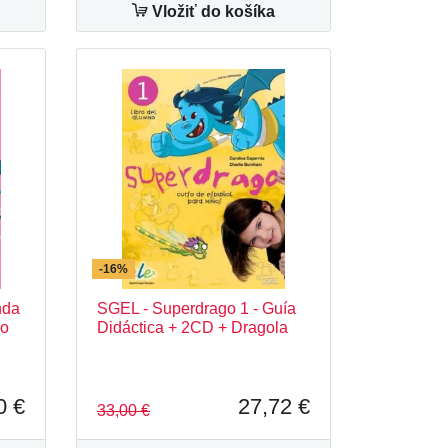
Vložiť do košíka
-16%
nda
SGEL - Superdrago 1 - Guía
no
Didáctica + 2CD + Dragola
0 €
27,72 €
33,00 €