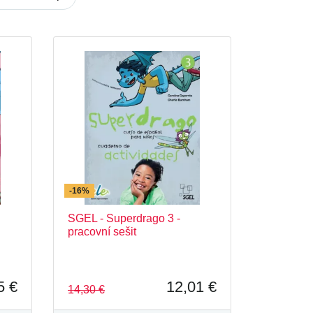
SGEL
Colección LYD - SGEL
Diverso
presiones
Innovations
ELE
Pasacalle
-16%
SGEL - Superdrago 3 -
pracovní sešit
5 €
12,01 €
14,30 €