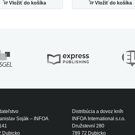
Vložiť do košíka
Vložiť do košíka
ateľstvo
Distribúcia a dovoz kníh
tanislav Soják – INFOA
INFOA International s.r.o.
141
Družstevní 280
2 Dubicko
789 72 Dubicko