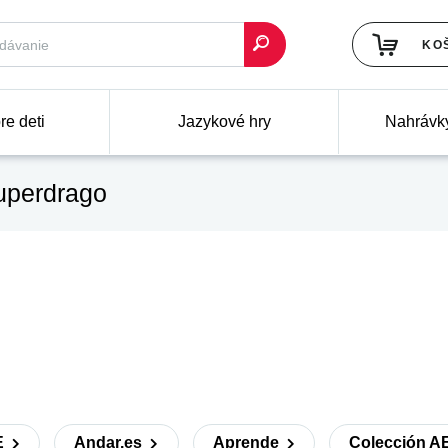
KO
re deti
Jazykové hry
Nahrávk
perdrago
E
Andar.es
Aprende
Colección A