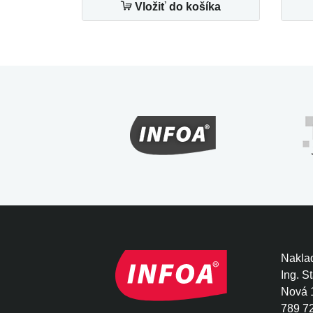
Vložiť do košíka
Naklad
Ing. S
Nová 
789 7