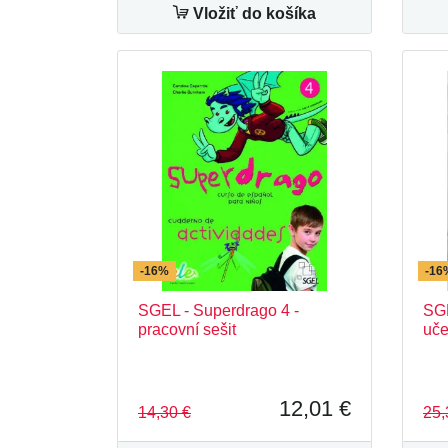
Vložiť do košíka
-16%
-16
SGEL - Superdrago 4 -
SGE
pracovní sešit
uče
12,01 €
14,30 €
25,