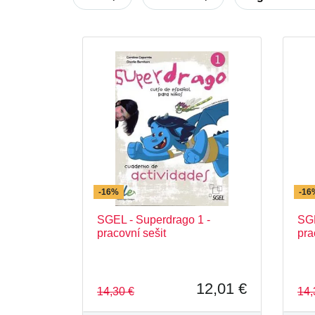
Colección Fácil Lectura - SGEL
Co
Colección Saber.es - SGEL
Compa
El mundo de Valentina
ELExprés
Nuevo Avance
Nuevo Espanol 20
Practica tu espanol
Superdrago
-16%
-16
SGEL - Superdrago 1 -
SGE
pracovní sešit
pra
12,01 €
14,30 €
14,