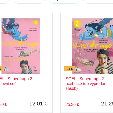
lección Juvenil.es - SGEL
Colección Lector.es - 
neros (A1–B2)
Curso intensivo de espanol
En directo
Español en marcha
Im
00
Nuevo Español en Marcha
Objetivo D
Vitamina
%
-16%
L - Superdrago 2 -
SGEL - Superdrago 2 -
covní sešit
učebnice (do vyprodání
zásob)
12,01 €
21,2
30 €
25,30 €