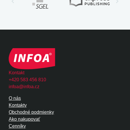
Kontakt
+420 583 456 810
infoa@infoa.cz
O nás
Kontakty
Obchodné podmienky
Ako nakupovať
Cenníky