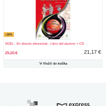
En directo
Español en marcha
Impresiones
Innovations
Nuevo Avance
Nuevo Espanol 2000
-16%
SGEL - En directo elemental - Libro del alumno + CD
Nuevo Español en Marcha
Objetivo DELE
21,17 €
25,20 €
Pasacalle
Practica tu espanol
Vložiť do košíka
Superdrago
Vitamina