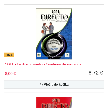
Andar.es
Aprende
Colección AEC - SGEL
Colección Fácil Lectura - SGEL
Colección Juvenil.es - SGEL
Colección Lector.es - SGEL
-16%
Colección LYD - SGEL
SGEL - En directo medio - Cuaderno de ejercicios
Colección Saber.es - SGEL
6,72 €
8,00 €
Companeros (A1–B2)
Vložiť do košíka
Curso intensivo de espanol
Diverso
El mundo de Valentina
ELExprés