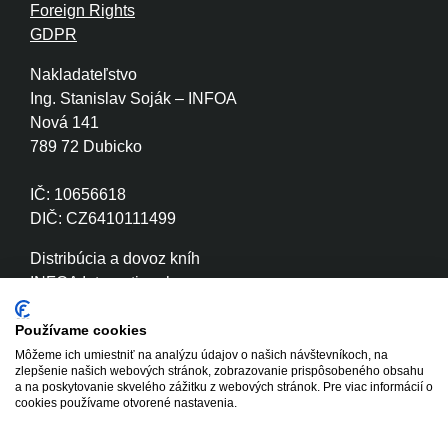
Foreign Rights
GDPR
Nakladateľstvo
Ing. Stanislav Soják – INFOA
Nová 141
789 72 Dubicko
IČ: 10656618
DIČ: CZ6410111499
Distribúcia a dovoz kníh
INFOA International s.r.o.
Družstevní 280
789 72 Dubicko
Používame cookies
Môžeme ich umiestniť na analýzu údajov o našich návštevníkoch, na
zlepšenie našich webových stránok, zobrazovanie prispôsobeného obsahu
IČ: 26870886
a na poskytovanie skvelého zážitku z webových stránok. Pre viac informácií o
DIČ: CZ26870886
cookies používame otvorené nastavenia.