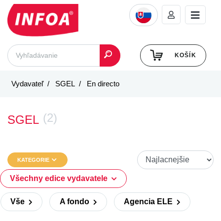
KOŠÍK
Vydavateľ
SGEL
En directo
(2)
SGEL
KATEGORIE
Všechny edice vydavatele
Vše
A fondo
Agencia ELE